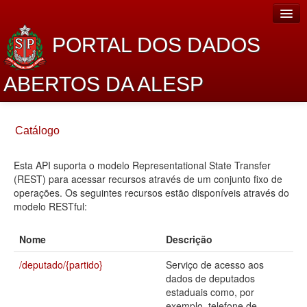
PORTAL DOS DADOS
ABERTOS DA ALESP
Home
Catálogo
Sobre o projeto
Esta API suporta o modelo Representational State Transfer
Dados Abertos Alesp
(REST) para acessar recursos através de um conjunto fixo de
Lei de Acesso à Informação
operações. Os seguintes recursos estão disponíveis através do
modelo RESTful:
Dados Governamentais Abertos
Nome
Descrição
Planejamento
/deputado/{partido}
Serviço de acesso aos
Catálogo de dados
dados de deputados
estaduais como, por
Processo Legislativo
exemplo, telefone de