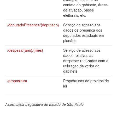
contato do gabinete, áreas
Deputados Estaduais
de atuação, bases
eleitorais, etc.
Administração
/deputadoPresenca/{deputado}
Serviço de acesso aos
Legislação
dados de presença dos
deputados estaduais em
Agenda
plenário.
Perguntas frequentes
/despesa/{ano}/{mes}
Serviço de acesso aos
dados relativos às
Contato
despesas realizadas com a
utilização da verba de
gabinete
/propositura
Proposituras de projetos de
lei
Assembleia Legislativa do Estado de São Paulo