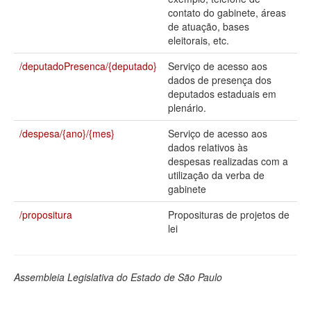
contato do gabinete, áreas
Deputados Estaduais
de atuação, bases
eleitorais, etc.
Administração
/deputadoPresenca/{deputado}
Serviço de acesso aos
Legislação
dados de presença dos
deputados estaduais em
Agenda
plenário.
Perguntas frequentes
/despesa/{ano}/{mes}
Serviço de acesso aos
dados relativos às
Contato
despesas realizadas com a
utilização da verba de
gabinete
/propositura
Proposituras de projetos de
lei
Assembleia Legislativa do Estado de São Paulo