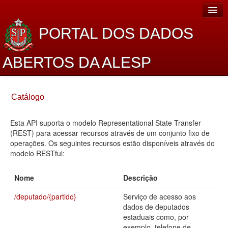
PORTAL DOS DADOS
ABERTOS DA ALESP
Home
Catálogo
Sobre o projeto
Esta API suporta o modelo Representational State Transfer
Dados Abertos Alesp
(REST) para acessar recursos através de um conjunto fixo de
Lei de Acesso à Informação
operações. Os seguintes recursos estão disponíveis através do
modelo RESTful:
Dados Governamentais Abertos
Nome
Descrição
Planejamento
/deputado/{partido}
Serviço de acesso aos
Catálogo de dados
dados de deputados
estaduais como, por
Processo Legislativo
exemplo, telefone de