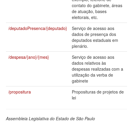
contato do gabinete, áreas
Deputados Estaduais
de atuação, bases
eleitorais, etc.
Administração
/deputadoPresenca/{deputado}
Serviço de acesso aos
Legislação
dados de presença dos
deputados estaduais em
Agenda
plenário.
Perguntas frequentes
/despesa/{ano}/{mes}
Serviço de acesso aos
dados relativos às
Contato
despesas realizadas com a
utilização da verba de
gabinete
/propositura
Proposituras de projetos de
lei
Assembleia Legislativa do Estado de São Paulo