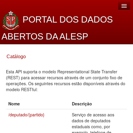
PORTAL DOS DADOS
ABERTOS DA ALESP
Home
Catálogo
Sobre o projeto
Esta API suporta o modelo Representational State Transfer
Dados Abertos Alesp
(REST) para acessar recursos através de um conjunto fixo de
Lei de Acesso à Informação
operações. Os seguintes recursos estão disponíveis através do
modelo RESTful:
Dados Governamentais Abertos
Nome
Descrição
Planejamento
/deputado/{partido}
Serviço de acesso aos
Catálogo de dados
dados de deputados
estaduais como, por
Processo Legislativo
exemplo, telefone de