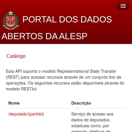
PORTAL DOS DADOS
ABERTOS DA ALESP
Home
Catálogo
Sobre o projeto
Esta API suporta o modelo Representational State Transfer
Dados Abertos Alesp
(REST) para acessar recursos através de um conjunto fixo de
Lei de Acesso à Informação
operações. Os seguintes recursos estão disponíveis através do
modelo RESTful:
Dados Governamentais Abertos
Nome
Descrição
Planejamento
/deputado/{partido}
Serviço de acesso aos
Catálogo de dados
dados de deputados
estaduais como, por
Processo Legislativo
exemplo, telefone de