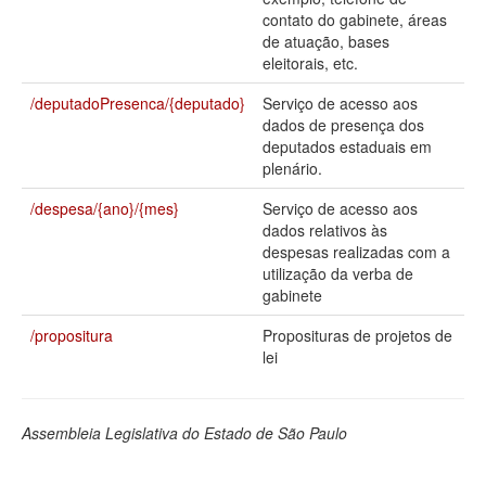
contato do gabinete, áreas
Deputados Estaduais
de atuação, bases
eleitorais, etc.
Administração
/deputadoPresenca/{deputado}
Serviço de acesso aos
Legislação
dados de presença dos
deputados estaduais em
Agenda
plenário.
Perguntas frequentes
/despesa/{ano}/{mes}
Serviço de acesso aos
dados relativos às
Contato
despesas realizadas com a
utilização da verba de
gabinete
/propositura
Proposituras de projetos de
lei
Assembleia Legislativa do Estado de São Paulo