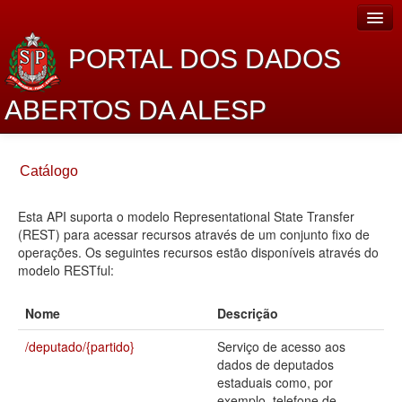
PORTAL DOS DADOS
ABERTOS DA ALESP
Home
Catálogo
Sobre o projeto
Esta API suporta o modelo Representational State Transfer
Dados Abertos Alesp
(REST) para acessar recursos através de um conjunto fixo de
Lei de Acesso à Informação
operações. Os seguintes recursos estão disponíveis através do
modelo RESTful:
Dados Governamentais Abertos
Nome
Descrição
Planejamento
/deputado/{partido}
Serviço de acesso aos
Catálogo de dados
dados de deputados
estaduais como, por
Processo Legislativo
exemplo, telefone de