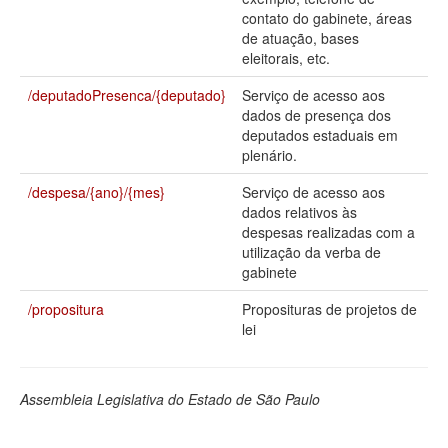
contato do gabinete, áreas
Deputados Estaduais
de atuação, bases
eleitorais, etc.
Administração
/deputadoPresenca/{deputado}
Serviço de acesso aos
Legislação
dados de presença dos
deputados estaduais em
Agenda
plenário.
Perguntas frequentes
/despesa/{ano}/{mes}
Serviço de acesso aos
dados relativos às
Contato
despesas realizadas com a
utilização da verba de
gabinete
/propositura
Proposituras de projetos de
lei
Assembleia Legislativa do Estado de São Paulo