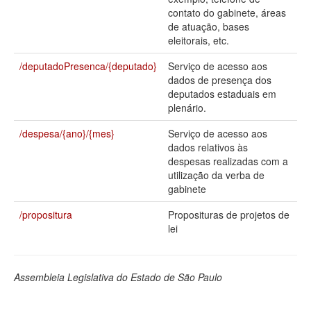
contato do gabinete, áreas
Deputados Estaduais
de atuação, bases
eleitorais, etc.
Administração
/deputadoPresenca/{deputado}
Serviço de acesso aos
Legislação
dados de presença dos
deputados estaduais em
Agenda
plenário.
Perguntas frequentes
/despesa/{ano}/{mes}
Serviço de acesso aos
dados relativos às
Contato
despesas realizadas com a
utilização da verba de
gabinete
/propositura
Proposituras de projetos de
lei
Assembleia Legislativa do Estado de São Paulo