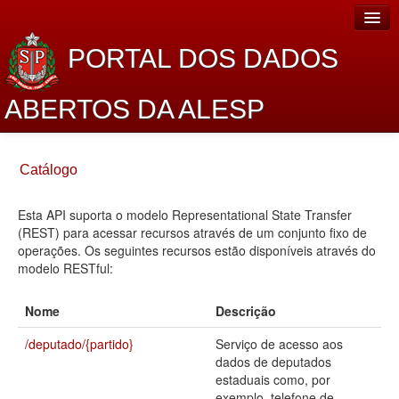
PORTAL DOS DADOS
ABERTOS DA ALESP
Home
Catálogo
Sobre o projeto
Esta API suporta o modelo Representational State Transfer
Dados Abertos Alesp
(REST) para acessar recursos através de um conjunto fixo de
Lei de Acesso à Informação
operações. Os seguintes recursos estão disponíveis através do
modelo RESTful:
Dados Governamentais Abertos
Nome
Descrição
Planejamento
/deputado/{partido}
Serviço de acesso aos
Catálogo de dados
dados de deputados
estaduais como, por
Processo Legislativo
exemplo, telefone de