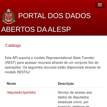
PORTAL DOS DADOS
ABERTOS DA ALESP
Home
Catálogo
Sobre o projeto
Esta API suporta o modelo Representational State Transfer
Dados Abertos Alesp
(REST) para acessar recursos através de um conjunto fixo de
Lei de Acesso à Informação
operações. Os seguintes recursos estão disponíveis através do
modelo RESTful:
Dados Governamentais Abertos
Nome
Descrição
Planejamento
/deputado/{partido}
Serviço de acesso aos
Catálogo de dados
dados de deputados
estaduais como, por
Processo Legislativo
exemplo, telefone de