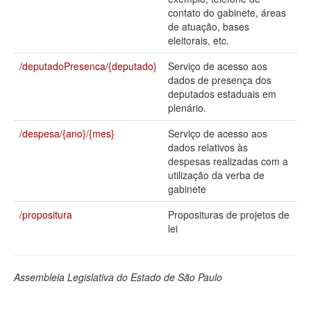
contato do gabinete, áreas
Deputados Estaduais
de atuação, bases
eleitorais, etc.
Administração
/deputadoPresenca/{deputado}
Serviço de acesso aos
Legislação
dados de presença dos
deputados estaduais em
Agenda
plenário.
Perguntas frequentes
/despesa/{ano}/{mes}
Serviço de acesso aos
dados relativos às
Contato
despesas realizadas com a
utilização da verba de
gabinete
/propositura
Proposituras de projetos de
lei
Assembleia Legislativa do Estado de São Paulo