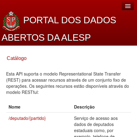
PORTAL DOS DADOS
ABERTOS DA ALESP
Home
Catálogo
Sobre o projeto
Esta API suporta o modelo Representational State Transfer
Dados Abertos Alesp
(REST) para acessar recursos através de um conjunto fixo de
Lei de Acesso à Informação
operações. Os seguintes recursos estão disponíveis através do
modelo RESTful:
Dados Governamentais Abertos
Nome
Descrição
Planejamento
/deputado/{partido}
Serviço de acesso aos
Catálogo de dados
dados de deputados
estaduais como, por
Processo Legislativo
exemplo, telefone de