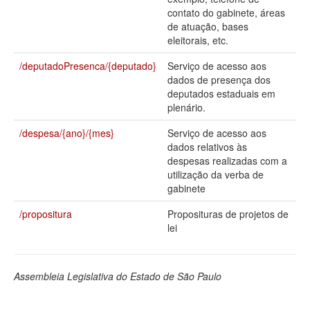
contato do gabinete, áreas
Deputados Estaduais
de atuação, bases
eleitorais, etc.
Administração
/deputadoPresenca/{deputado}
Serviço de acesso aos
Legislação
dados de presença dos
deputados estaduais em
Agenda
plenário.
Perguntas frequentes
/despesa/{ano}/{mes}
Serviço de acesso aos
dados relativos às
Contato
despesas realizadas com a
utilização da verba de
gabinete
/propositura
Proposituras de projetos de
lei
Assembleia Legislativa do Estado de São Paulo