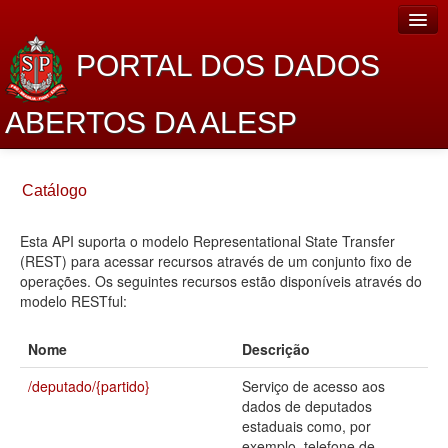
PORTAL DOS DADOS
ABERTOS DA ALESP
Home
Catálogo
Sobre o projeto
Esta API suporta o modelo Representational State Transfer
Dados Abertos Alesp
(REST) para acessar recursos através de um conjunto fixo de
Lei de Acesso à Informação
operações. Os seguintes recursos estão disponíveis através do
modelo RESTful:
Dados Governamentais Abertos
Nome
Descrição
Planejamento
/deputado/{partido}
Serviço de acesso aos
Catálogo de dados
dados de deputados
estaduais como, por
Processo Legislativo
exemplo, telefone de