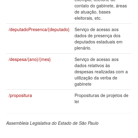
contato do gabinete, áreas
Deputados Estaduais
de atuação, bases
eleitorais, etc.
Administração
/deputadoPresenca/{deputado}
Serviço de acesso aos
Legislação
dados de presença dos
deputados estaduais em
Agenda
plenário.
Perguntas frequentes
/despesa/{ano}/{mes}
Serviço de acesso aos
dados relativos às
Contato
despesas realizadas com a
utilização da verba de
gabinete
/propositura
Proposituras de projetos de
lei
Assembleia Legislativa do Estado de São Paulo