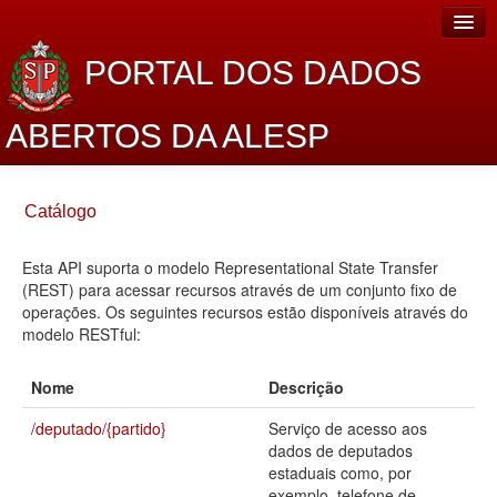
PORTAL DOS DADOS
ABERTOS DA ALESP
Home
Catálogo
Sobre o projeto
Esta API suporta o modelo Representational State Transfer
Dados Abertos Alesp
(REST) para acessar recursos através de um conjunto fixo de
Lei de Acesso à Informação
operações. Os seguintes recursos estão disponíveis através do
modelo RESTful:
Dados Governamentais Abertos
Nome
Descrição
Planejamento
/deputado/{partido}
Serviço de acesso aos
Catálogo de dados
dados de deputados
estaduais como, por
Processo Legislativo
exemplo, telefone de