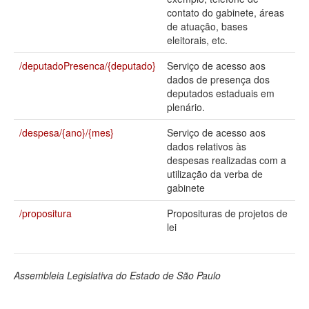
contato do gabinete, áreas
Deputados Estaduais
de atuação, bases
eleitorais, etc.
Administração
/deputadoPresenca/{deputado}
Serviço de acesso aos
Legislação
dados de presença dos
deputados estaduais em
Agenda
plenário.
Perguntas frequentes
/despesa/{ano}/{mes}
Serviço de acesso aos
dados relativos às
Contato
despesas realizadas com a
utilização da verba de
gabinete
/propositura
Proposituras de projetos de
lei
Assembleia Legislativa do Estado de São Paulo