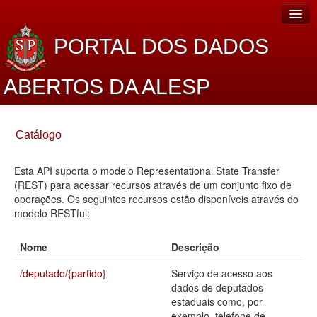
PORTAL DOS DADOS
ABERTOS DA ALESP
Home
Catálogo
Sobre o projeto
Esta API suporta o modelo Representational State Transfer
Dados Abertos Alesp
(REST) para acessar recursos através de um conjunto fixo de
Lei de Acesso à Informação
operações. Os seguintes recursos estão disponíveis através do
modelo RESTful:
Dados Governamentais Abertos
Nome
Descrição
Planejamento
/deputado/{partido}
Serviço de acesso aos
Catálogo de dados
dados de deputados
estaduais como, por
Processo Legislativo
exemplo, telefone de