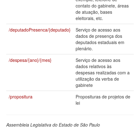
contato do gabinete, áreas
Deputados Estaduais
de atuação, bases
eleitorais, etc.
Administração
/deputadoPresenca/{deputado}
Serviço de acesso aos
Legislação
dados de presença dos
deputados estaduais em
Agenda
plenário.
Perguntas frequentes
/despesa/{ano}/{mes}
Serviço de acesso aos
dados relativos às
Contato
despesas realizadas com a
utilização da verba de
gabinete
/propositura
Proposituras de projetos de
lei
Assembleia Legislativa do Estado de São Paulo