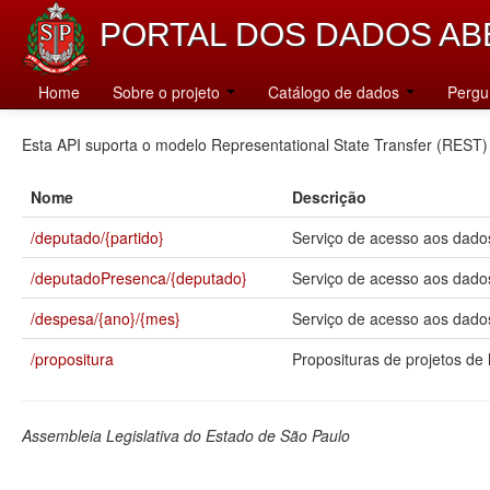
PORTAL DOS DADOS AB
Catálogo
Home
Sobre o projeto
Catálogo de dados
Pergu
Esta API suporta o modelo Representational State Transfer (REST)
Nome
Descrição
/deputado/{partido}
Serviço de acesso aos dados
/deputadoPresenca/{deputado}
Serviço de acesso aos dado
/despesa/{ano}/{mes}
Serviço de acesso aos dados
/propositura
Proposituras de projetos de l
Assembleia Legislativa do Estado de São Paulo