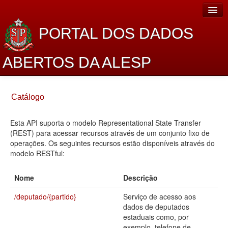
PORTAL DOS DADOS
ABERTOS DA ALESP
Home
Catálogo
Sobre o projeto
Esta API suporta o modelo Representational State Transfer
Dados Abertos Alesp
(REST) para acessar recursos através de um conjunto fixo de
Lei de Acesso à Informação
operações. Os seguintes recursos estão disponíveis através do
modelo RESTful:
Dados Governamentais Abertos
Nome
Descrição
Planejamento
/deputado/{partido}
Serviço de acesso aos
Catálogo de dados
dados de deputados
estaduais como, por
Processo Legislativo
exemplo, telefone de