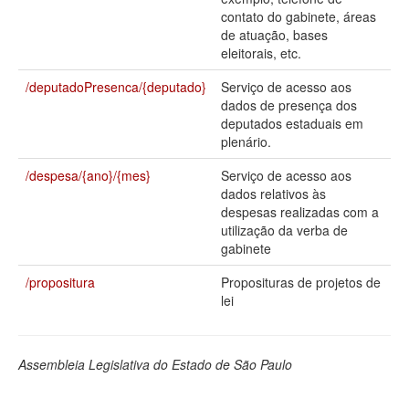
contato do gabinete, áreas
Deputados Estaduais
de atuação, bases
eleitorais, etc.
Administração
/deputadoPresenca/{deputado}
Serviço de acesso aos
Legislação
dados de presença dos
deputados estaduais em
Agenda
plenário.
Perguntas frequentes
/despesa/{ano}/{mes}
Serviço de acesso aos
dados relativos às
Contato
despesas realizadas com a
utilização da verba de
gabinete
/propositura
Proposituras de projetos de
lei
Assembleia Legislativa do Estado de São Paulo