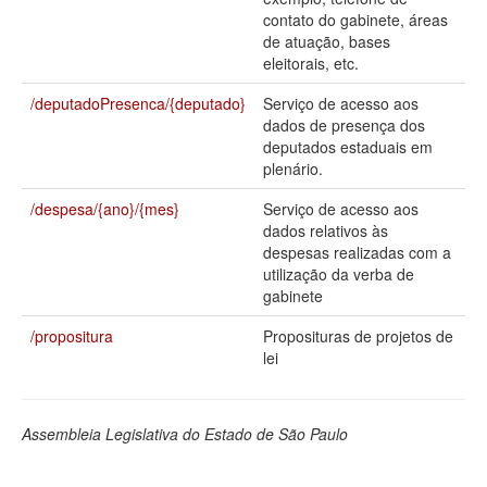
contato do gabinete, áreas
Deputados Estaduais
de atuação, bases
eleitorais, etc.
Administração
/deputadoPresenca/{deputado}
Serviço de acesso aos
Legislação
dados de presença dos
deputados estaduais em
Agenda
plenário.
Perguntas frequentes
/despesa/{ano}/{mes}
Serviço de acesso aos
dados relativos às
Contato
despesas realizadas com a
utilização da verba de
gabinete
/propositura
Proposituras de projetos de
lei
Assembleia Legislativa do Estado de São Paulo