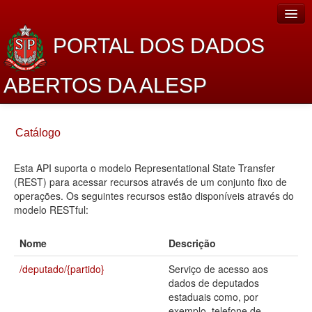
PORTAL DOS DADOS
ABERTOS DA ALESP
Home
Catálogo
Sobre o projeto
Esta API suporta o modelo Representational State Transfer
Dados Abertos Alesp
(REST) para acessar recursos através de um conjunto fixo de
Lei de Acesso à Informação
operações. Os seguintes recursos estão disponíveis através do
modelo RESTful:
Dados Governamentais Abertos
Nome
Descrição
Planejamento
/deputado/{partido}
Serviço de acesso aos
Catálogo de dados
dados de deputados
estaduais como, por
Processo Legislativo
exemplo, telefone de