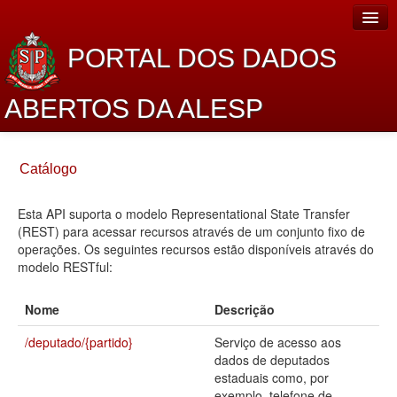
PORTAL DOS DADOS
ABERTOS DA ALESP
Home
Catálogo
Sobre o projeto
Esta API suporta o modelo Representational State Transfer
Dados Abertos Alesp
(REST) para acessar recursos através de um conjunto fixo de
Lei de Acesso à Informação
operações. Os seguintes recursos estão disponíveis através do
modelo RESTful:
Dados Governamentais Abertos
Nome
Descrição
Planejamento
/deputado/{partido}
Serviço de acesso aos
Catálogo de dados
dados de deputados
estaduais como, por
Processo Legislativo
exemplo, telefone de