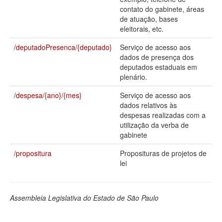
contato do gabinete, áreas
Deputados Estaduais
de atuação, bases
eleitorais, etc.
Administração
/deputadoPresenca/{deputado}
Serviço de acesso aos
Legislação
dados de presença dos
deputados estaduais em
Agenda
plenário.
Perguntas frequentes
/despesa/{ano}/{mes}
Serviço de acesso aos
dados relativos às
Contato
despesas realizadas com a
utilização da verba de
gabinete
/propositura
Proposituras de projetos de
lei
Assembleia Legislativa do Estado de São Paulo