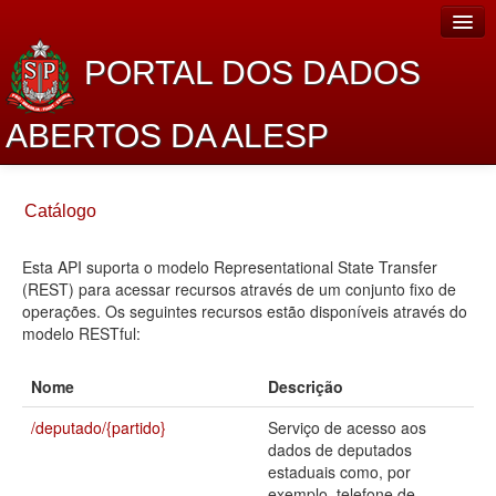
PORTAL DOS DADOS
ABERTOS DA ALESP
Home
Catálogo
Sobre o projeto
Esta API suporta o modelo Representational State Transfer
Dados Abertos Alesp
(REST) para acessar recursos através de um conjunto fixo de
Lei de Acesso à Informação
operações. Os seguintes recursos estão disponíveis através do
modelo RESTful:
Dados Governamentais Abertos
Nome
Descrição
Planejamento
/deputado/{partido}
Serviço de acesso aos
Catálogo de dados
dados de deputados
estaduais como, por
Processo Legislativo
exemplo, telefone de