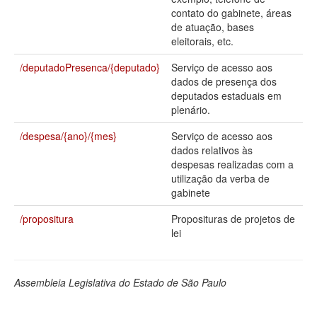
contato do gabinete, áreas
Deputados Estaduais
de atuação, bases
eleitorais, etc.
Administração
/deputadoPresenca/{deputado}
Serviço de acesso aos
Legislação
dados de presença dos
deputados estaduais em
Agenda
plenário.
Perguntas frequentes
/despesa/{ano}/{mes}
Serviço de acesso aos
dados relativos às
Contato
despesas realizadas com a
utilização da verba de
gabinete
/propositura
Proposituras de projetos de
lei
Assembleia Legislativa do Estado de São Paulo