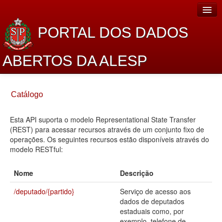
PORTAL DOS DADOS
ABERTOS DA ALESP
Home
Catálogo
Sobre o projeto
Esta API suporta o modelo Representational State Transfer
Dados Abertos Alesp
(REST) para acessar recursos através de um conjunto fixo de
Lei de Acesso à Informação
operações. Os seguintes recursos estão disponíveis através do
modelo RESTful:
Dados Governamentais Abertos
Nome
Descrição
Planejamento
/deputado/{partido}
Serviço de acesso aos
Catálogo de dados
dados de deputados
estaduais como, por
Processo Legislativo
exemplo, telefone de