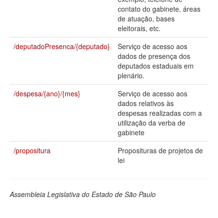
contato do gabinete, áreas
Deputados Estaduais
de atuação, bases
eleitorais, etc.
Administração
/deputadoPresenca/{deputado}
Serviço de acesso aos
Legislação
dados de presença dos
deputados estaduais em
Agenda
plenário.
Perguntas frequentes
/despesa/{ano}/{mes}
Serviço de acesso aos
dados relativos às
Contato
despesas realizadas com a
utilização da verba de
gabinete
/propositura
Proposituras de projetos de
lei
Assembleia Legislativa do Estado de São Paulo