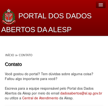
PORTAL DOS DADOS
ABERTOS DA ALESP
Home
Sobre o projeto
INÍCIO
CONTATO
Dados Abertos Alesp
Contato
Lei de Acesso à Informação
Você gostou do portal? Tem dúvidas sobre alguma coisa?
Dados Governamentais Abertos
Faltou algo importante para você?
Planejamento
Escreva para a equipe responsável pelo Portal dos Dados
Abertos da Alesp por meio do email
dadosabertos@al.sp.gov.br
Catálogo de dados
ou utilize a
Central de Atendimento
da Alesp.
Processo Legislativo