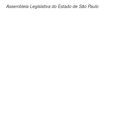
Assembleia Legislativa do Estado de São Paulo
Deputados Estaduais
Administração
Legislação
Agenda
Perguntas frequentes
Contato