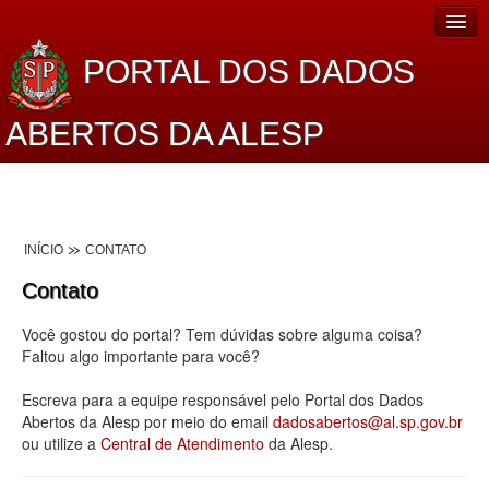
PORTAL DOS DADOS
ABERTOS DA ALESP
Home
Sobre o projeto
INÍCIO
CONTATO
Dados Abertos Alesp
Contato
Lei de Acesso à Informação
Você gostou do portal? Tem dúvidas sobre alguma coisa?
Dados Governamentais Abertos
Faltou algo importante para você?
Planejamento
Escreva para a equipe responsável pelo Portal dos Dados
Abertos da Alesp por meio do email
dadosabertos@al.sp.gov.br
Catálogo de dados
ou utilize a
Central de Atendimento
da Alesp.
Processo Legislativo