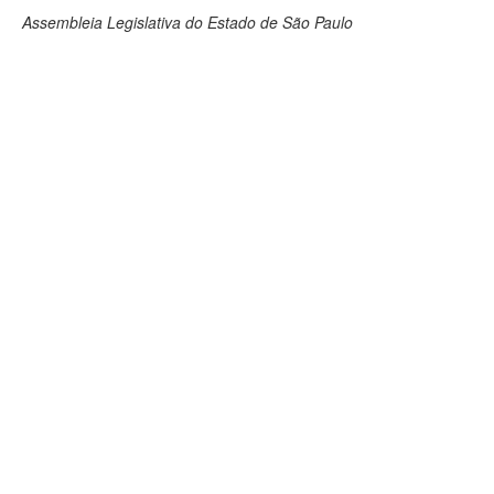
Assembleia Legislativa do Estado de São Paulo
Deputados Estaduais
Administração
Legislação
Agenda
Perguntas frequentes
Contato