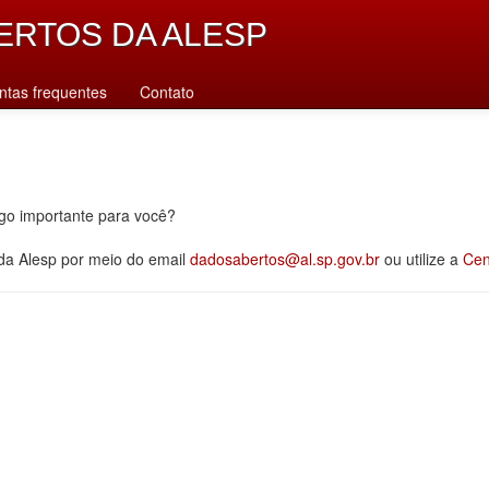
ERTOS DA ALESP
ntas frequentes
Contato
lgo importante para você?
 da Alesp por meio do email
dadosabertos@al.sp.gov.br
ou utilize a
Cen