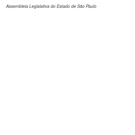
Assembleia Legislativa do Estado de São Paulo
Deputados Estaduais
Administração
Legislação
Agenda
Perguntas frequentes
Contato