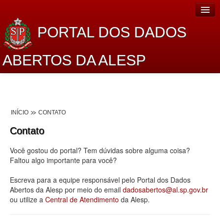
PORTAL DOS DADOS
ABERTOS DA ALESP
Home
Sobre o projeto
INÍCIO
CONTATO
Dados Abertos Alesp
Contato
Lei de Acesso à Informação
Você gostou do portal? Tem dúvidas sobre alguma coisa?
Dados Governamentais Abertos
Faltou algo importante para você?
Planejamento
Escreva para a equipe responsável pelo Portal dos Dados
Abertos da Alesp por meio do email
dadosabertos@al.sp.gov.br
Catálogo de dados
ou utilize a
Central de Atendimento
da Alesp.
Processo Legislativo