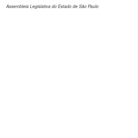
Assembleia Legislativa do Estado de São Paulo
Deputados Estaduais
Administração
Legislação
Agenda
Perguntas frequentes
Contato