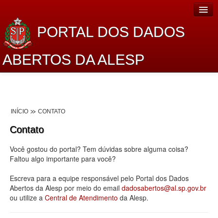
PORTAL DOS DADOS
ABERTOS DA ALESP
Home
Sobre o projeto
INÍCIO
CONTATO
Dados Abertos Alesp
Contato
Lei de Acesso à Informação
Você gostou do portal? Tem dúvidas sobre alguma coisa?
Dados Governamentais Abertos
Faltou algo importante para você?
Planejamento
Escreva para a equipe responsável pelo Portal dos Dados
Abertos da Alesp por meio do email
dadosabertos@al.sp.gov.br
Catálogo de dados
ou utilize a
Central de Atendimento
da Alesp.
Processo Legislativo