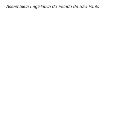
Assembleia Legislativa do Estado de São Paulo
Deputados Estaduais
Administração
Legislação
Agenda
Perguntas frequentes
Contato