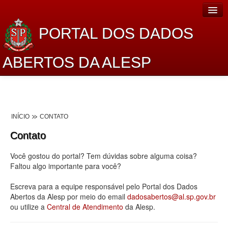
PORTAL DOS DADOS
ABERTOS DA ALESP
Home
Sobre o projeto
INÍCIO
CONTATO
Dados Abertos Alesp
Contato
Lei de Acesso à Informação
Você gostou do portal? Tem dúvidas sobre alguma coisa?
Dados Governamentais Abertos
Faltou algo importante para você?
Planejamento
Escreva para a equipe responsável pelo Portal dos Dados
Abertos da Alesp por meio do email
dadosabertos@al.sp.gov.br
Catálogo de dados
ou utilize a
Central de Atendimento
da Alesp.
Processo Legislativo