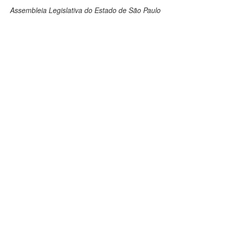
Assembleia Legislativa do Estado de São Paulo
Deputados Estaduais
Administração
Legislação
Agenda
Perguntas frequentes
Contato