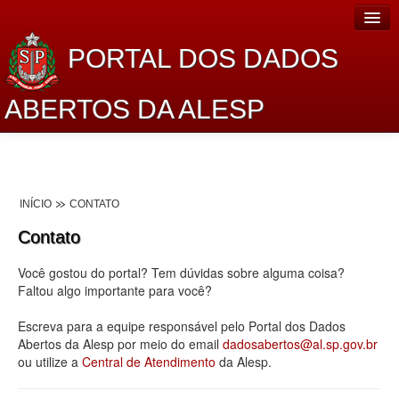
PORTAL DOS DADOS
ABERTOS DA ALESP
Home
Sobre o projeto
INÍCIO
CONTATO
Dados Abertos Alesp
Contato
Lei de Acesso à Informação
Você gostou do portal? Tem dúvidas sobre alguma coisa?
Dados Governamentais Abertos
Faltou algo importante para você?
Planejamento
Escreva para a equipe responsável pelo Portal dos Dados
Abertos da Alesp por meio do email
dadosabertos@al.sp.gov.br
Catálogo de dados
ou utilize a
Central de Atendimento
da Alesp.
Processo Legislativo