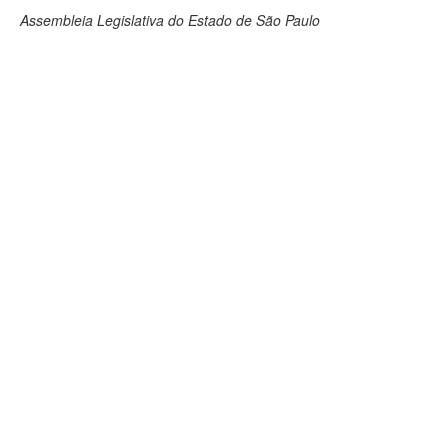
Assembleia Legislativa do Estado de São Paulo
Deputados Estaduais
Administração
Legislação
Agenda
Perguntas frequentes
Contato