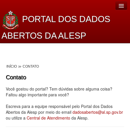
PORTAL DOS DADOS
ABERTOS DA ALESP
Home
Sobre o projeto
INÍCIO
CONTATO
Dados Abertos Alesp
Contato
Lei de Acesso à Informação
Você gostou do portal? Tem dúvidas sobre alguma coisa?
Dados Governamentais Abertos
Faltou algo importante para você?
Planejamento
Escreva para a equipe responsável pelo Portal dos Dados
Abertos da Alesp por meio do email
dadosabertos@al.sp.gov.br
Catálogo de dados
ou utilize a
Central de Atendimento
da Alesp.
Processo Legislativo