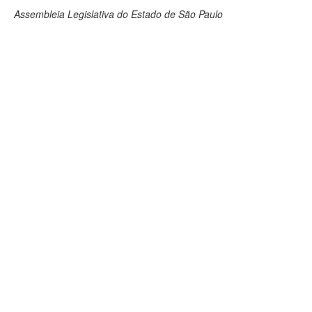
Assembleia Legislativa do Estado de São Paulo
Deputados Estaduais
Administração
Legislação
Agenda
Perguntas frequentes
Contato