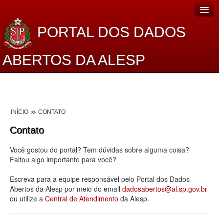
PORTAL DOS DADOS
ABERTOS DA ALESP
Home
Sobre o projeto
INÍCIO
CONTATO
Dados Abertos Alesp
Contato
Lei de Acesso à Informação
Você gostou do portal? Tem dúvidas sobre alguma coisa?
Dados Governamentais Abertos
Faltou algo importante para você?
Planejamento
Escreva para a equipe responsável pelo Portal dos Dados
Abertos da Alesp por meio do email
dadosabertos@al.sp.gov.br
Catálogo de dados
ou utilize a
Central de Atendimento
da Alesp.
Processo Legislativo