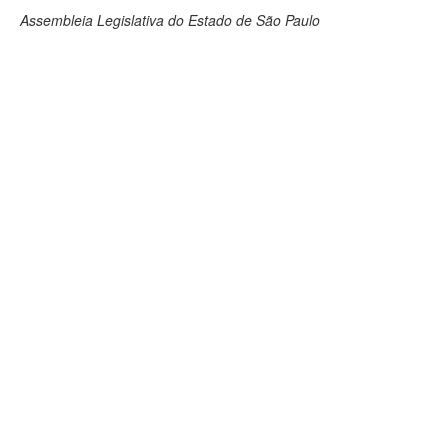
Assembleia Legislativa do Estado de São Paulo
Deputados Estaduais
Administração
Legislação
Agenda
Perguntas frequentes
Contato