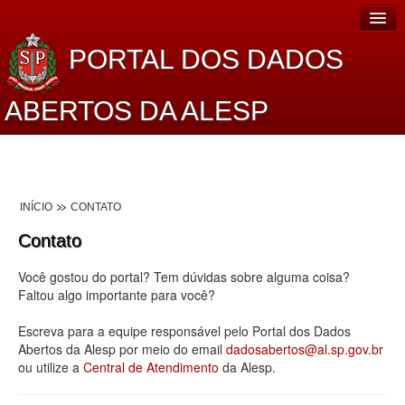
PORTAL DOS DADOS
ABERTOS DA ALESP
Home
Sobre o projeto
INÍCIO
CONTATO
Dados Abertos Alesp
Contato
Lei de Acesso à Informação
Você gostou do portal? Tem dúvidas sobre alguma coisa?
Dados Governamentais Abertos
Faltou algo importante para você?
Planejamento
Escreva para a equipe responsável pelo Portal dos Dados
Abertos da Alesp por meio do email
dadosabertos@al.sp.gov.br
Catálogo de dados
ou utilize a
Central de Atendimento
da Alesp.
Processo Legislativo