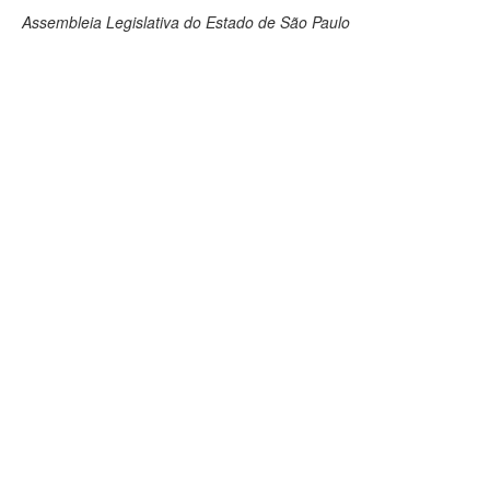
Assembleia Legislativa do Estado de São Paulo
Deputados Estaduais
Administração
Legislação
Agenda
Perguntas frequentes
Contato