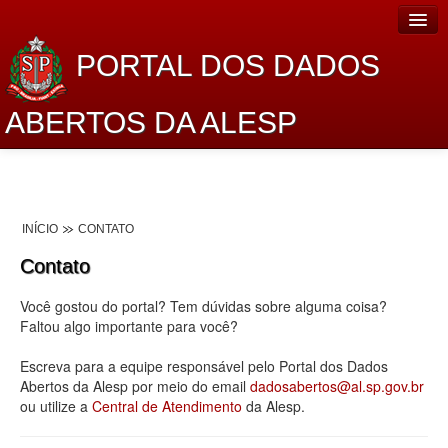
PORTAL DOS DADOS
ABERTOS DA ALESP
Home
Sobre o projeto
INÍCIO
CONTATO
Dados Abertos Alesp
Contato
Lei de Acesso à Informação
Você gostou do portal? Tem dúvidas sobre alguma coisa?
Dados Governamentais Abertos
Faltou algo importante para você?
Planejamento
Escreva para a equipe responsável pelo Portal dos Dados
Abertos da Alesp por meio do email
dadosabertos@al.sp.gov.br
Catálogo de dados
ou utilize a
Central de Atendimento
da Alesp.
Processo Legislativo