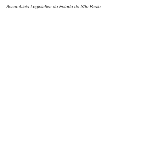
Assembleia Legislativa do Estado de São Paulo
Deputados Estaduais
Administração
Legislação
Agenda
Perguntas frequentes
Contato