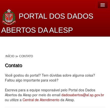
PORTAL DOS DADOS
ABERTOS DA ALESP
Home
Sobre o projeto
INÍCIO
CONTATO
Dados Abertos Alesp
Contato
Lei de Acesso à Informação
Você gostou do portal? Tem dúvidas sobre alguma coisa?
Dados Governamentais Abertos
Faltou algo importante para você?
Planejamento
Escreva para a equipe responsável pelo Portal dos Dados
Abertos da Alesp por meio do email
dadosabertos@al.sp.gov.br
Catálogo de dados
ou utilize a
Central de Atendimento
da Alesp.
Processo Legislativo