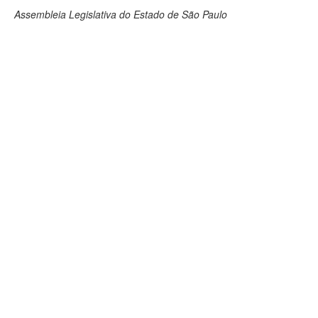
Assembleia Legislativa do Estado de São Paulo
Deputados Estaduais
Administração
Legislação
Agenda
Perguntas frequentes
Contato