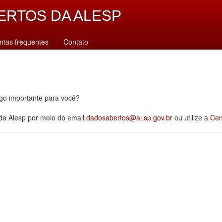
ERTOS DA ALESP
ntas frequentes
Contato
lgo importante para você?
 da Alesp por meio do email
dadosabertos@al.sp.gov.br
ou utilize a
Cen