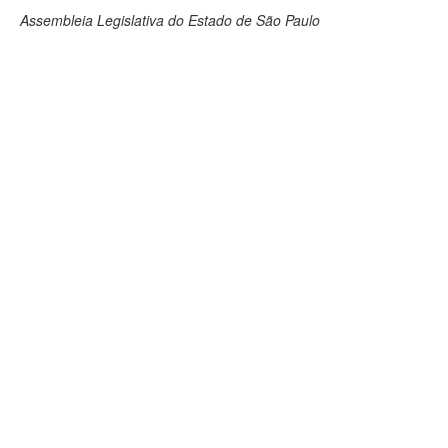
Assembleia Legislativa do Estado de São Paulo
Deputados Estaduais
Administração
Legislação
Agenda
Perguntas frequentes
Contato