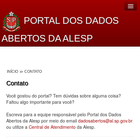
PORTAL DOS DADOS
ABERTOS DA ALESP
Home
Sobre o projeto
INÍCIO
CONTATO
Dados Abertos Alesp
Contato
Lei de Acesso à Informação
Você gostou do portal? Tem dúvidas sobre alguma coisa?
Dados Governamentais Abertos
Faltou algo importante para você?
Planejamento
Escreva para a equipe responsável pelo Portal dos Dados
Abertos da Alesp por meio do email
dadosabertos@al.sp.gov.br
Catálogo de dados
ou utilize a
Central de Atendimento
da Alesp.
Processo Legislativo