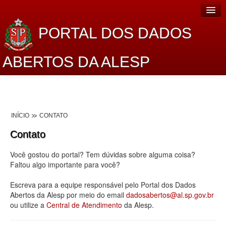
PORTAL DOS DADOS
ABERTOS DA ALESP
Home
Sobre o projeto
INÍCIO
CONTATO
Dados Abertos Alesp
Contato
Lei de Acesso à Informação
Você gostou do portal? Tem dúvidas sobre alguma coisa?
Dados Governamentais Abertos
Faltou algo importante para você?
Planejamento
Escreva para a equipe responsável pelo Portal dos Dados
Abertos da Alesp por meio do email
dadosabertos@al.sp.gov.br
Catálogo de dados
ou utilize a
Central de Atendimento
da Alesp.
Processo Legislativo