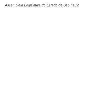
Assembleia Legislativa do Estado de São Paulo
Deputados Estaduais
Administração
Legislação
Agenda
Perguntas frequentes
Contato