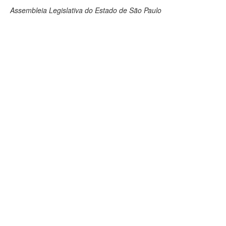
Assembleia Legislativa do Estado de São Paulo
Deputados Estaduais
Administração
Legislação
Agenda
Perguntas frequentes
Contato