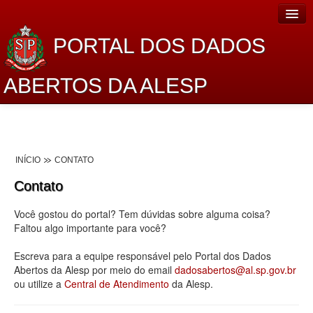
PORTAL DOS DADOS
ABERTOS DA ALESP
Home
Sobre o projeto
INÍCIO
CONTATO
Dados Abertos Alesp
Contato
Lei de Acesso à Informação
Você gostou do portal? Tem dúvidas sobre alguma coisa?
Dados Governamentais Abertos
Faltou algo importante para você?
Planejamento
Escreva para a equipe responsável pelo Portal dos Dados
Abertos da Alesp por meio do email
dadosabertos@al.sp.gov.br
Catálogo de dados
ou utilize a
Central de Atendimento
da Alesp.
Processo Legislativo