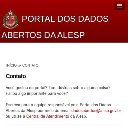
PORTAL DOS DADOS
ABERTOS DA ALESP
Home
Sobre o projeto
INÍCIO
CONTATO
Dados Abertos Alesp
Contato
Lei de Acesso à Informação
Você gostou do portal? Tem dúvidas sobre alguma coisa?
Dados Governamentais Abertos
Faltou algo importante para você?
Planejamento
Escreva para a equipe responsável pelo Portal dos Dados
Abertos da Alesp por meio do email
dadosabertos@al.sp.gov.br
Catálogo de dados
ou utilize a
Central de Atendimento
da Alesp.
Processo Legislativo