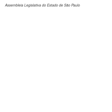
Assembleia Legislativa do Estado de São Paulo
Deputados Estaduais
Administração
Legislação
Agenda
Perguntas frequentes
Contato