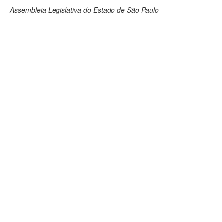
Assembleia Legislativa do Estado de São Paulo
Deputados Estaduais
Administração
Legislação
Agenda
Perguntas frequentes
Contato