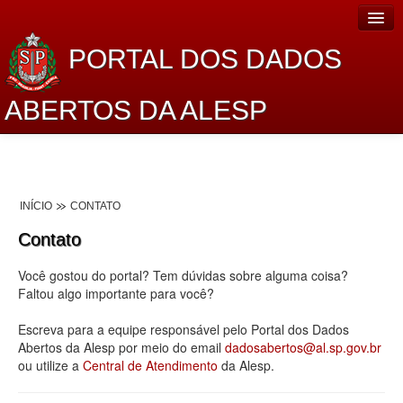
PORTAL DOS DADOS
ABERTOS DA ALESP
Home
Sobre o projeto
INÍCIO
CONTATO
Dados Abertos Alesp
Contato
Lei de Acesso à Informação
Você gostou do portal? Tem dúvidas sobre alguma coisa?
Dados Governamentais Abertos
Faltou algo importante para você?
Planejamento
Escreva para a equipe responsável pelo Portal dos Dados
Abertos da Alesp por meio do email
dadosabertos@al.sp.gov.br
Catálogo de dados
ou utilize a
Central de Atendimento
da Alesp.
Processo Legislativo