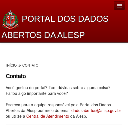
PORTAL DOS DADOS
ABERTOS DA ALESP
Home
Sobre o projeto
INÍCIO
CONTATO
Dados Abertos Alesp
Contato
Lei de Acesso à Informação
Você gostou do portal? Tem dúvidas sobre alguma coisa?
Dados Governamentais Abertos
Faltou algo importante para você?
Planejamento
Escreva para a equipe responsável pelo Portal dos Dados
Abertos da Alesp por meio do email
dadosabertos@al.sp.gov.br
Catálogo de dados
ou utilize a
Central de Atendimento
da Alesp.
Processo Legislativo