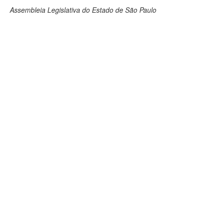
Assembleia Legislativa do Estado de São Paulo
Deputados Estaduais
Administração
Legislação
Agenda
Perguntas frequentes
Contato