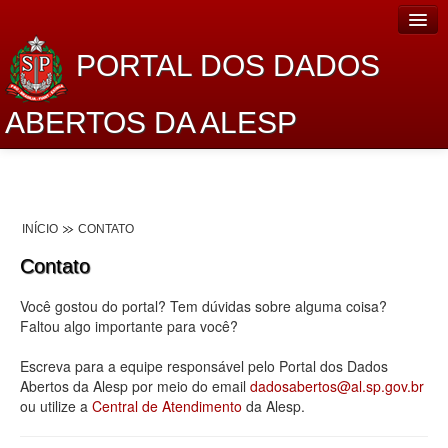
PORTAL DOS DADOS
ABERTOS DA ALESP
Home
Sobre o projeto
INÍCIO
CONTATO
Dados Abertos Alesp
Contato
Lei de Acesso à Informação
Você gostou do portal? Tem dúvidas sobre alguma coisa?
Dados Governamentais Abertos
Faltou algo importante para você?
Planejamento
Escreva para a equipe responsável pelo Portal dos Dados
Abertos da Alesp por meio do email
dadosabertos@al.sp.gov.br
Catálogo de dados
ou utilize a
Central de Atendimento
da Alesp.
Processo Legislativo