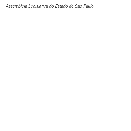
Assembleia Legislativa do Estado de São Paulo
Deputados Estaduais
Administração
Legislação
Agenda
Perguntas frequentes
Contato