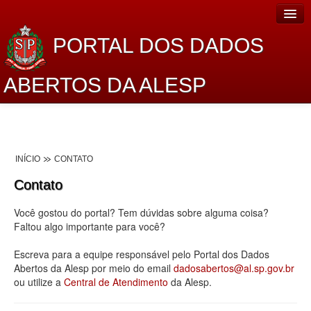
PORTAL DOS DADOS
ABERTOS DA ALESP
Home
Sobre o projeto
INÍCIO
CONTATO
Dados Abertos Alesp
Contato
Lei de Acesso à Informação
Você gostou do portal? Tem dúvidas sobre alguma coisa?
Dados Governamentais Abertos
Faltou algo importante para você?
Planejamento
Escreva para a equipe responsável pelo Portal dos Dados
Abertos da Alesp por meio do email
dadosabertos@al.sp.gov.br
Catálogo de dados
ou utilize a
Central de Atendimento
da Alesp.
Processo Legislativo