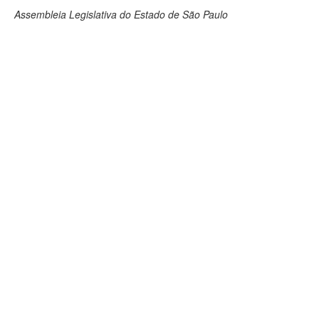
Assembleia Legislativa do Estado de São Paulo
Deputados Estaduais
Administração
Legislação
Agenda
Perguntas frequentes
Contato