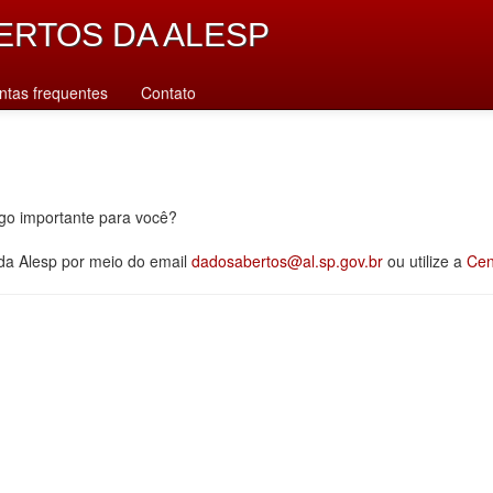
ERTOS DA ALESP
ntas frequentes
Contato
lgo importante para você?
 da Alesp por meio do email
dadosabertos@al.sp.gov.br
ou utilize a
Cen