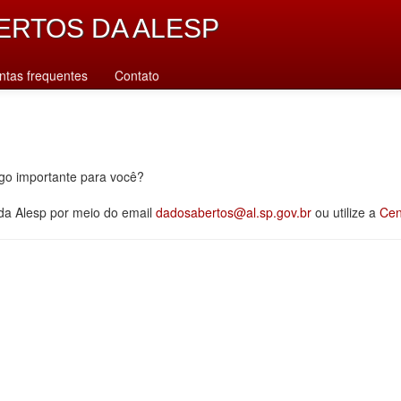
ERTOS DA ALESP
ntas frequentes
Contato
lgo importante para você?
 da Alesp por meio do email
dadosabertos@al.sp.gov.br
ou utilize a
Cen