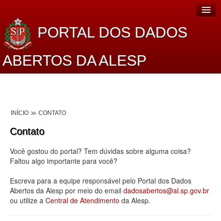
PORTAL DOS DADOS
ABERTOS DA ALESP
Home
Sobre o projeto
INÍCIO
CONTATO
Dados Abertos Alesp
Contato
Lei de Acesso à Informação
Você gostou do portal? Tem dúvidas sobre alguma coisa?
Dados Governamentais Abertos
Faltou algo importante para você?
Planejamento
Escreva para a equipe responsável pelo Portal dos Dados
Abertos da Alesp por meio do email
dadosabertos@al.sp.gov.br
Catálogo de dados
ou utilize a
Central de Atendimento
da Alesp.
Processo Legislativo