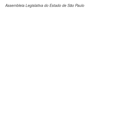
Assembleia Legislativa do Estado de São Paulo
Deputados Estaduais
Administração
Legislação
Agenda
Perguntas frequentes
Contato