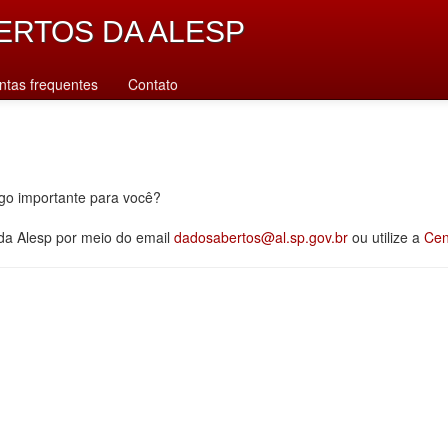
ERTOS DA ALESP
ntas frequentes
Contato
lgo importante para você?
 da Alesp por meio do email
dadosabertos@al.sp.gov.br
ou utilize a
Cen