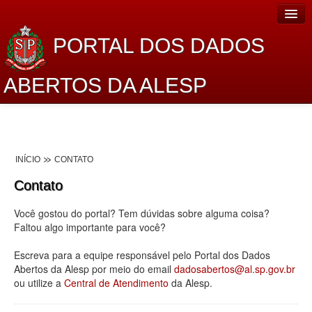
PORTAL DOS DADOS
ABERTOS DA ALESP
Home
Sobre o projeto
INÍCIO
CONTATO
Dados Abertos Alesp
Contato
Lei de Acesso à Informação
Você gostou do portal? Tem dúvidas sobre alguma coisa?
Dados Governamentais Abertos
Faltou algo importante para você?
Planejamento
Escreva para a equipe responsável pelo Portal dos Dados
Abertos da Alesp por meio do email
dadosabertos@al.sp.gov.br
Catálogo de dados
ou utilize a
Central de Atendimento
da Alesp.
Processo Legislativo