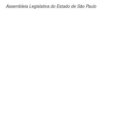
Assembleia Legislativa do Estado de São Paulo
Deputados Estaduais
Administração
Legislação
Agenda
Perguntas frequentes
Contato