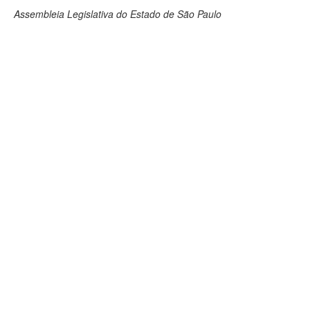
Assembleia Legislativa do Estado de São Paulo
Deputados Estaduais
Administração
Legislação
Agenda
Perguntas frequentes
Contato