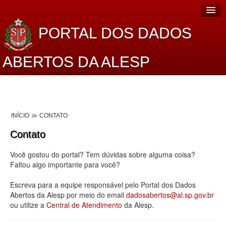
PORTAL DOS DADOS
ABERTOS DA ALESP
Home
Sobre o projeto
INÍCIO
CONTATO
Dados Abertos Alesp
Contato
Lei de Acesso à Informação
Você gostou do portal? Tem dúvidas sobre alguma coisa?
Dados Governamentais Abertos
Faltou algo importante para você?
Planejamento
Escreva para a equipe responsável pelo Portal dos Dados
Abertos da Alesp por meio do email
dadosabertos@al.sp.gov.br
Catálogo de dados
ou utilize a
Central de Atendimento
da Alesp.
Processo Legislativo