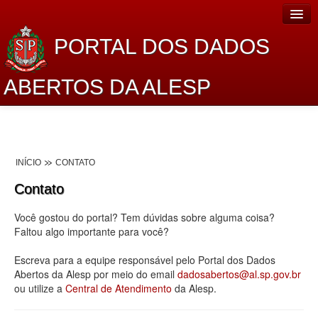
PORTAL DOS DADOS
ABERTOS DA ALESP
Home
Sobre o projeto
INÍCIO
CONTATO
Dados Abertos Alesp
Contato
Lei de Acesso à Informação
Você gostou do portal? Tem dúvidas sobre alguma coisa?
Dados Governamentais Abertos
Faltou algo importante para você?
Planejamento
Escreva para a equipe responsável pelo Portal dos Dados
Abertos da Alesp por meio do email
dadosabertos@al.sp.gov.br
Catálogo de dados
ou utilize a
Central de Atendimento
da Alesp.
Processo Legislativo