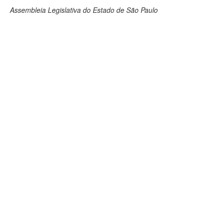
Assembleia Legislativa do Estado de São Paulo
Deputados Estaduais
Administração
Legislação
Agenda
Perguntas frequentes
Contato