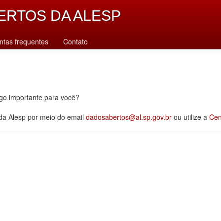
ERTOS DA ALESP
ntas frequentes
Contato
lgo importante para você?
 da Alesp por meio do email
dadosabertos@al.sp.gov.br
ou utilize a
Cen