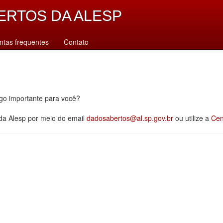
ERTOS DA ALESP
ntas frequentes
Contato
lgo importante para você?
 da Alesp por meio do email
dadosabertos@al.sp.gov.br
ou utilize a
Cen