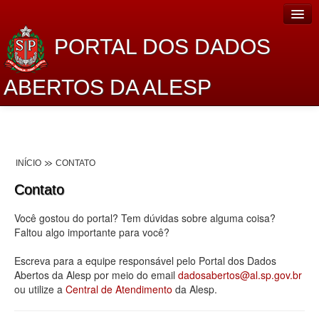
PORTAL DOS DADOS
ABERTOS DA ALESP
Home
Sobre o projeto
INÍCIO
CONTATO
Dados Abertos Alesp
Contato
Lei de Acesso à Informação
Você gostou do portal? Tem dúvidas sobre alguma coisa?
Dados Governamentais Abertos
Faltou algo importante para você?
Planejamento
Escreva para a equipe responsável pelo Portal dos Dados
Abertos da Alesp por meio do email
dadosabertos@al.sp.gov.br
Catálogo de dados
ou utilize a
Central de Atendimento
da Alesp.
Processo Legislativo