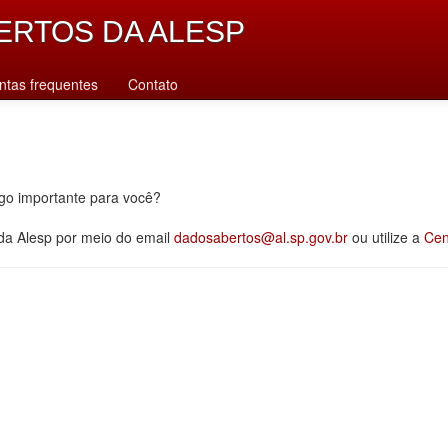
ERTOS DA ALESP
ntas frequentes
Contato
lgo importante para você?
 da Alesp por meio do email
dadosabertos@al.sp.gov.br
ou utilize a
Cen